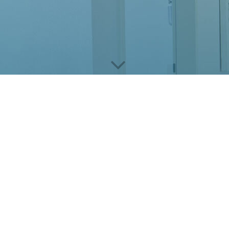
Implantologie
FÜR EIN SCHÖNES LÄCHELN
Zahnersatz auf Implantaten
Die Implantate werden im Knochen fest
verankert und bilden einen echten Zahn
nach. Es kann einen Einzelzahn ersetzen
oder im zahnlosen Kiefer für einen stabil
sitzenden Zahnersatz sorgen.